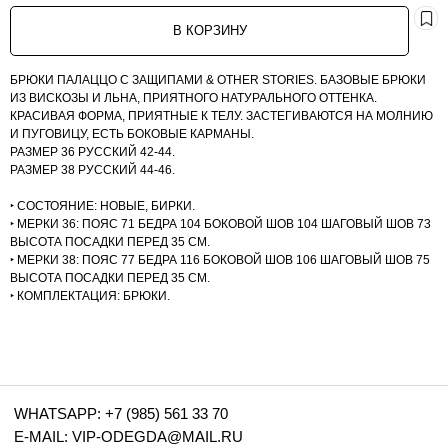
В КОРЗИНУ
WHATSAPP: +7 (985) 561 33 70
E-MAIL: VIP-ODEGDA@MAIL.RU
БРЮКИ ПАЛАЦЦО С ЗАЩИПАМИ & OTHER STORIES. БАЗОВЫЕ БРЮКИ
КОНТАКТЫ
ИЗ ВИСКОЗЫ И ЛЬНА, ПРИЯТНОГО НАТУРАЛЬНОГО ОТТЕНКА.
ПОЛИТИКА КОНФИДЕНЦИАЛЬНОСТИ
КРАСИВАЯ ФОРМА, ПРИЯТНЫЕ К ТЕЛУ. ЗАСТЕГИВАЮТСЯ НА МОЛНИЮ
ПУБЛИЧНАЯ ОФЕРТА
И ПУГОВИЦУ, ЕСТЬ БОКОВЫЕ КАРМАНЫ.
РАЗМЕР 36 РУССКИЙ 42-44.
РАЗМЕР 38 РУССКИЙ 44-46.
‣ СОСТОЯНИЕ: НОВЫЕ, БИРКИ.
‣ МЕРКИ 36: ПОЯС 71 БЕДРА 104 БОКОВОЙ ШОВ 104 ШАГОВЫЙ ШОВ 73
ВЫСОТА ПОСАДКИ ПЕРЕД 35 СМ.
‣ МЕРКИ 38: ПОЯС 77 БЕДРА 116 БОКОВОЙ ШОВ 106 ШАГОВЫЙ ШОВ 75
ВЫСОТА ПОСАДКИ ПЕРЕД 35 СМ.
‣ КОМПЛЕКТАЦИЯ: БРЮКИ.