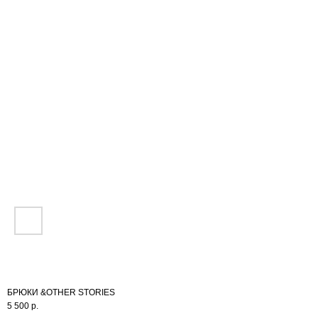
NEW
ИНФО
БРЮКИ &OTHER STORIES
5 500
р.