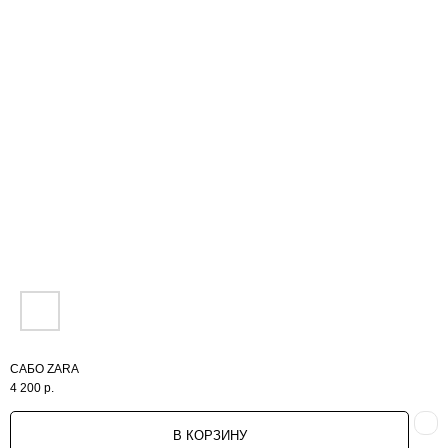
NEW
ИНФО
САБО ZARA
4 200
р.
WHATSAPP: +7 (985) 561 33 70
E-MAIL: VIP-ODEGDA@MAIL.RU
В КОРЗИНУ