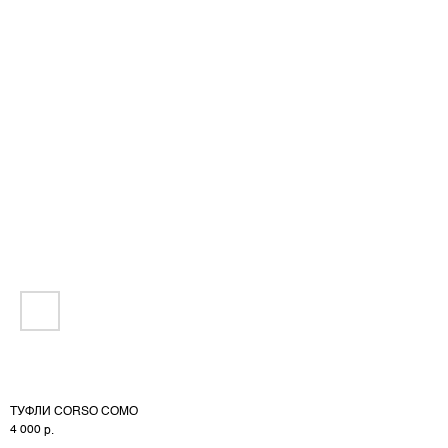
NEW
ИНФО
ТУФЛИ CORSO COMO
WHATSAPP: +7 (985) 561 33 70
4 000
р.
E-MAIL: VIP-ODEGDA@MAIL.RU