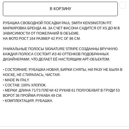
В КОРЗИНУ
WHATSAPP: +7 (985) 561 33 70
РУБАШКА СВОБОДНОЙ ПОСАДКИ PAUL SMITH KENSINGTON FIT.
E-MAIL: VIP-ODEGDA@MAIL.RU
МАРКИРОВКА БРЕНДА 46. ЗА СЧЕТ ФАСОНА САДИТСЯ ОТ XS ДО M В
ЗАВИСИМОСТИ ОТ ПОЖЕЛАНИЙ В ОБЪЕМЕ.
КОНТАКТЫ
НА ФОТО РОСТ 164 РАЗМЕР 42 РУС ОГ 86 СМ.
ПОЛИТИКА КОНФИДЕНЦИАЛЬНОСТИ
ПУБЛИЧНАЯ ОФЕРТА
УНИКАЛЬНЫЕ ПОЛОСЫ SIGNATURE STRIPE СОЗДАННЫ ВРУЧНУЮ.
КАЖДАЯ ПОЛОСА СОСТОИТ ИЗ 40 ОТТЕНКОВ ПОДОБРАННЫХ
ДИЗАЙНЕРАМИ, ЧТО ДЕЛАЕТ ЕЁ НАСТОЯЩИМ АРТ‑ОБЪЕКТОМ.
‣ СОСТОЯНИЕ: РУБАШКА НОВАЯ, БИРКИ СНЯТЫ, НИ РАЗУ НЕ БЫЛА В
НОСКЕ, НЕ СТИРАЛАСЬ, ЧИСТАЯ.
‣ MADE IN ITALY.
‣ СОСТАВ: 100% ХЛОПОК.
‣ МЕРКИ: ДЛИНА 71/73 ПЛЕЧИ 42 РУКАВ 61 ПОЛУОБХВАТ В ГРУДИ 53
ВОРОТ 36 ПРОЙМА РУКАВА 49 СМ.
‣ КОМПЛЕКТАЦИЯ: РУБАШКА.