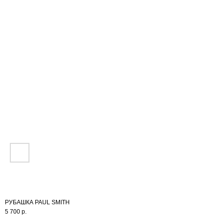
NEW
ИНФО
РУБАШКА PAUL SMITH
5 700
р.