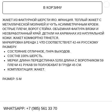
В КОРЗИНУ
WHATSAPP: +7 (985) 561 33 70
E-MAIL: VIP-ODEGDA@MAIL.RU
ЖАКЕТ ИЗ ФАКТУРНОЙ ШЕРСТИ IRO. ФРАНЦИЯ. ТЕПЛЫЙ ЖАКЕТ С
МЕТАЛЛИЧЕСКОЙ МОЛНИЕЙ И ЧУТЬ АСИММЕТРИЧНЫМ КРОЕМ.
КОНТАКТЫ
ОСТРЫЕ ПЛЕЧИ, ВОРОТ СТОЙКА. ОБЪЕМНАЯ ФАКТУРА ВЯЗКИ И
ПОЛИТИКА КОНФИДЕНЦИАЛЬНОСТИ
НЕОБРАБОТАННЫЙ КРАЙ. ДЕТАЛИ НА КАРМАНАХ ИЗ НАТУРАЛЬНОЙ
ПУБЛИЧНАЯ ОФЕРТА
КОЖИ. ЖАКЕТ КОМФОРТНО ТЯНЕТСЯ.
МАРКИРОВКА БРЕНДА 1 ЧТО СООТВЕТСТВУЕТ 42-44 РУССКОМУ
РАЗМЕРУ.
СОСТОЯНИЕ ОТЛИЧНОЕ, ПАРА ВЫХОДОВ.
СОСТАВ 100% ШЕРСТЬ.
МЕРКИ: ДЛИНА ПЕРЕД/СПИНКА 52/50 ДЛИНА С ВОРОТНИКОМ 59
ПЛЕЧИ 41 РУКАВ 59 ПОЛУОБХВАТ В ГРУДИ 45 СМ.
КОМПЛЕКТАЦИЯ: ЖАКЕТ.
РАЗМЕР: S-M